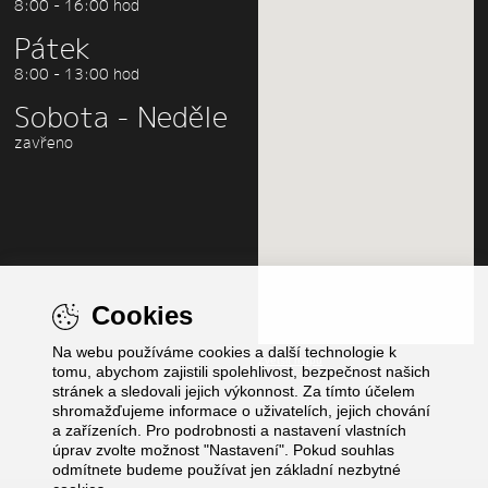
8:00 - 16:00 hod
Pátek
8:00 - 13:00 hod
Sobota - Neděle
zavřeno
Cookies
Na webu používáme cookies a další technologie k
Zvětšit mapu
tomu, abychom zajistili spolehlivost, bezpečnost našich
stránek a sledovali jejich výkonnost. Za tímto účelem
shromažďujeme informace o uživatelích, jejich chování
a zařízeních. Pro podrobnosti a nastavení vlastních
úprav zvolte možnost "Nastavení". Pokud souhlas
odmítnete budeme používat jen základní nezbytné