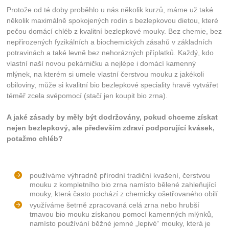
Protože od té doby proběhlo u nás několik kurzů, máme už také
několik maximálně spokojených rodin s bezlepkovou dietou, které
pečou domácí chléb z kvalitní bezlepkové mouky. Bez chemie, bez
nepřirozených fyzikálních a biochemických zásahů v základních
potravinách a také levně bez nehorázných příplatků. Každý, kdo
vlastní naší novou pekárničku a nejlépe i domácí kamenný
mlýnek, na kterém si umele vlastní čerstvou mouku z jakékoli
obiloviny, může si kvalitní bio bezlepkové speciality hravě vytvářet
téměř zcela svépomocí (stačí jen koupit bio zrna).
A jaké zásady by měly být dodržovány, pokud chceme získat
nejen bezlepkový, ale především zdraví podporující kvásek,
potažmo chléb?
používáme výhradně přírodní tradiční kvašení, čerstvou
mouku z kompletního bio zrna namísto bělené zahleňující
mouky, která často pochází z chemicky ošetřovaného obilí
využíváme šetrně zpracovaná celá zrna nebo hrubší
tmavou bio mouku získanou pomocí kamenných mlýnků,
namísto používání běžné jemné „lepivé“ mouky, která je