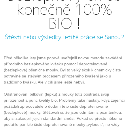
konečně 100%
a zdroje návštěv našich internetových stránek.
Data získaná pomocí těchto cookies
zpracováváme souhrnně, bez použití
BIO !
identifikátorů, které ukazují na konkrétní
uživatele našeho webu.
Štěstí nebo výsledky letité práce se Sanou?
Reklamní cookies
Cílem těchto cookies je propojit náš web se
sociálními a reklamními sítěmi 3. stran jako je
Před několika lety jsme poprvé uveřejnili novou metodu zavádění
např. Facebook nebo Google Ads. Díky tomuto
přírodního bezlepkového kvásku pomocí deproteinované
propojení vám můžeme zobrazovat relevantní
reklamu i mimo náš web.
(bezlepkové) pšeničné mouky. Byl to velký skok k chemicky čisté
potravině se stejným procesem přirozeného kvašení jako u
tradičního kvásku. Ale v cíli jsme ještě nebyli.
Uložit nastavení
Odstraňování bílkovin (lepku) z mouky totiž postrádá svoji
přirozenost a punc kvality bio. Problémy také nastaly, když zájemci
Souhlasím, použijte všechny cookies
požádali zpracovatele o dodání této čisté deproteinované
(bezlepkové) mouky. Stěžovali si, že jsou odmítáni s poznámkou,
aby si zakoupili jejich standardní směsi. Pokud se přesto někomu
podařilo pár kilo čisté deproteinované mouky „vyloudit“, ne vždy