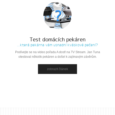
Test domácích pekáren
...která pekárna vám usnadní kváskové pečení?
Podívejte se na video pořadu A dost! na TV Stream. Jan Tuna
otestoval několik pekáren a došel k zajímavým závěrům.
zobrazit článek