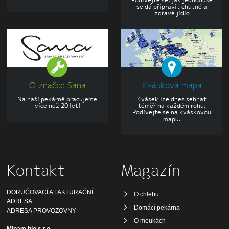
se dá připravit chutné a
zdravé jídlo
O značce Sana
Kvásková mapa
Na naší pekárně pracujeme
Kvásek lze dnes sehnat
více než 20 let!
téměř na každém rohu.
Podívejte se na kváskovou
mapu.
Kontakt
Magazín
DORUČOVACÍ A FAKTURAČNÍ
O chlebu
ADRESA
Domácí pekárna
ADRESA PROVOZOVNY
O moukách
Mipam bio s.r.o.