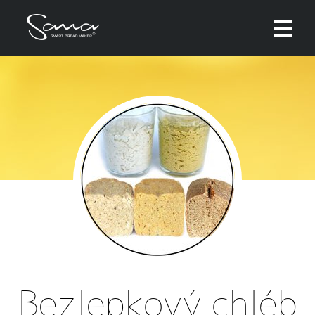
Zavřít
Zde máte možnost přizpůsobit soubory cookie
podle kategorií, v souladu s vlastními
preferencemi.
Technické cookies
Technické cookies jsou nezbytné pro správné
fungování webu a všech funkcí, které nabízí.
Nepožadujeme Váš souhlas s využitím
technických cookies na našem webu. Z tohoto
důvodu technické cookies nemohou být
individuálně deaktivovány nebo aktivovány.
Analytické cookies
Bezlepkový chléb
Analytické cookies nám umožňují měření
výkonu našeho webu a našich reklamních
kampaní. Jejich pomocí určujeme počet návštěv