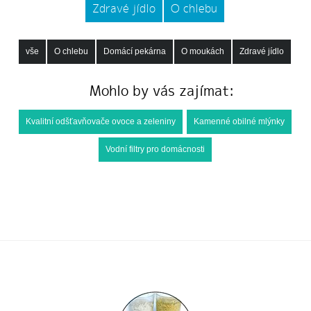
Zdravé jídlo
O chlebu
vše
O chlebu
Domácí pekárna
O moukách
Zdravé jídlo
Mohlo by vás zajímat:
Kvalitní odšťavňovače ovoce a zeleniny
Kamenné obilné mlýnky
Vodní filtry pro domácnosti