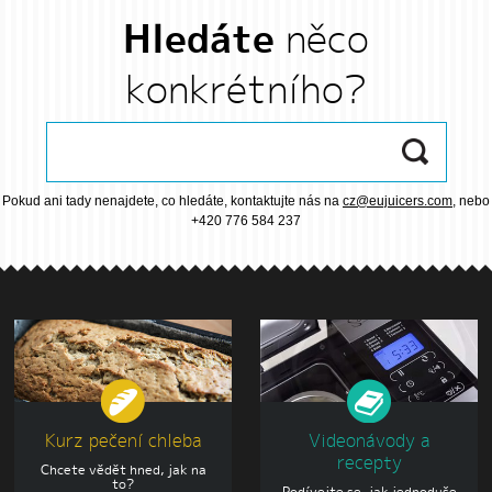
Hledáte
něco
konkrétního?
Pokud ani tady nenajdete, co hledáte, kontaktujte nás na
cz@eujuicers.com
, nebo
+420 776 584 237
Kurz pečení chleba
Videonávody a
recepty
Chcete vědět hned, jak na
to?
Podívejte se, jak jednoduše