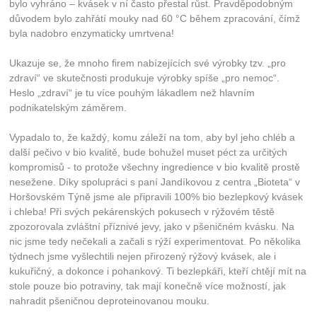
bylo vyhráno – kvásek v ní často přestal růst. Pravděpodobným
důvodem bylo zahřátí mouky nad 60 °C během zpracování, čímž
byla nadobro enzymaticky umrtvena!
Ukazuje se, že mnoho firem nabízejících své výrobky tzv. „pro
zdraví“ ve skutečnosti produkuje výrobky spíše „pro nemoc“.
Heslo „zdraví“ je tu více pouhým lákadlem než hlavním
podnikatelským záměrem.
Vypadalo to, že každý, komu záleží na tom, aby byl jeho chléb a
další pečivo v bio kvalitě, bude bohužel muset péct za určitých
kompromisů - to protože všechny ingredience v bio kvalitě prostě
nesežene. Díky spolupráci s paní Jandíkovou z centra „Bioteta“ v
Horšovském Týně jsme ale připravili 100% bio bezlepkový kvásek
i chleba! Při svých pekárenských pokusech v rýžovém těstě
zpozorovala zvláštní příznivé jevy, jako v pšeničném kvásku. Na
nic jsme tedy nečekali a začali s rýží experimentovat. Po několika
týdnech jsme vyšlechtili nejen přirozený rýžový kvásek, ale i
kukuřičný, a dokonce i pohankový. Ti bezlepkáři, kteří chtějí mít na
stole pouze bio potraviny, tak mají konečně více možností, jak
nahradit pšeničnou deproteinovanou mouku.