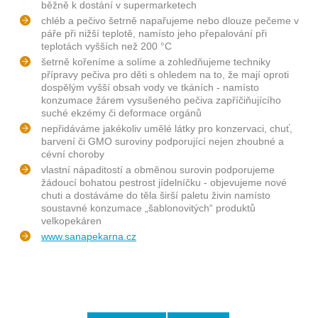
běžně k dostání v supermarketech
chléb a pečivo šetrně napařujeme nebo dlouze pečeme v
páře při nižší teplotě, namísto jeho přepalování při
teplotách vyšších než 200 °C
šetrně kořeníme a solíme a zohledňujeme techniky
přípravy pečiva pro děti s ohledem na to, že mají oproti
dospělým vyšší obsah vody ve tkáních - namísto
konzumace žárem vysušeného pečiva zapříčiňujícího
suché ekzémy či deformace orgánů
nepřidáváme jakékoliv umělé látky pro konzervaci, chuť,
barvení či GMO suroviny podporující nejen zhoubné a
cévní choroby
vlastní nápaditostí a obměnou surovin podporujeme
žádoucí bohatou pestrost jídelníčku - objevujeme nové
chuti a dostáváme do těla širší paletu živin namísto
soustavné konzumace „šablonovitých“ produktů
velkopekáren
www.sanapekarna.cz