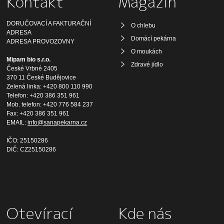
Kontakt
Magazín
DORUČOVACÍ A FAKTURAČNÍ
O chlebu
ADRESA
Domácí pekárna
ADRESA PROVOZOVNY
O moukách
Mipam bio s.r.o.
Zdravé jídlo
České Vrbné 2405
370 11 České Budějovice
Zelená linka: +420 800 110 990
Telefon: +420 386 351 961
Mob. telefon: +420 776 584 237
Fax: +420 386 351 961
EMAIL:
info@sanapekarna.cz
IČO: 25150286
DIČ: CZ25150286
Otevírací
Kde nás