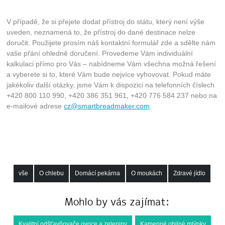
V případě, že si přejete dodat přístroj do státu, který není výše
uveden, neznamená to, že přístroj do dané destinace nelze
doručit. Použijete prosím náš kontaktní formulář zde a sdělte nám
vaše přání ohledně doručení. Provedeme Vám individuální
kalkulaci přímo pro Vás – nabídneme Vám všechna možná řešení
a vyberete si to, které Vám bude nejvíce vyhovovat. Pokud máte
jakékoliv další otázky, jsme Vám k dispozici na telefonních číslech
+420 800 110 990, +420 386 351 961, +420 776 584 237 nebo na
e-mailové adrese
cz@smartbreadmaker.com
.
vše
O chlebu
Domácí pekárna
O moukách
Zdravé jídlo
Mohlo by vás zajímat:
Kvalitní odšťavňovače ovoce a zeleniny
Kamenné obilné mlýnky