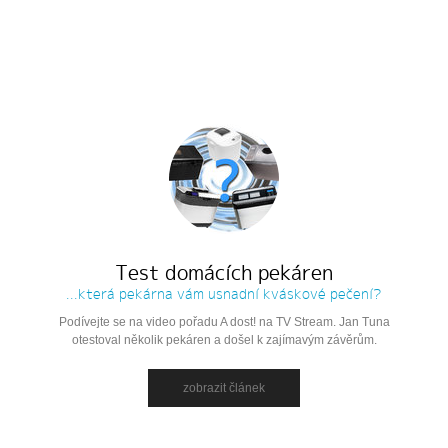
Test domácích pekáren
...která pekárna vám usnadní kváskové pečení?
Podívejte se na video pořadu A dost! na TV Stream. Jan Tuna
otestoval několik pekáren a došel k zajímavým závěrům.
zobrazit článek