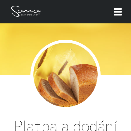
Zavřít
Zde máte možnost přizpůsobit soubory cookie
podle kategorií, v souladu s vlastními
preferencemi.
Technické cookies
Technické cookies jsou nezbytné pro správné
fungování webu a všech funkcí, které nabízí.
Nepožadujeme Váš souhlas s využitím
technických cookies na našem webu. Z tohoto
důvodu technické cookies nemohou být
individuálně deaktivovány nebo aktivovány.
Analytické cookies
Platba a dodání
Analytické cookies nám umožňují měření
výkonu našeho webu a našich reklamních
kampaní. Jejich pomocí určujeme počet návštěv