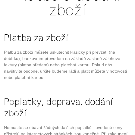
zboží
a zdroje návštěv našich internetových stránek.
Data získaná pomocí těchto cookies
zpracováváme souhrnně, bez použití
identifikátorů, které ukazují na konkrétní
uživatele našeho webu.
Platba za zboží
Reklamní cookies
Cílem těchto cookies je propojit náš web se
Platbu za zboží můžete uskutečnit klasicky při převzetí (na
sociálními a reklamními sítěmi 3. stran jako je
dobírku), bankovním převodem na základě zaslané zálohové
např. Facebook nebo Google Ads. Díky tomuto
faktury (platba předem) nebo platební kartou. Pokud nás
propojení vám můžeme zobrazovat relevantní
navštívíte osobně, určitě budeme rádi a platit můžete v hotovosti
reklamu i mimo náš web.
nebo platební kartou.
Uložit nastavení
Poplatky, doprava, dodání
Souhlasím, použijte všechny cookies
zboží
Nemusíte se obávat žádných dalších poplatků - uvedené ceny
přístrojů na internetových stránkách jsou konečné. Při zakoupení