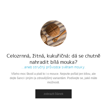
Celozrnná, žitná, kukuřičná: dá se chutně
nahradit bílá mouka?
...aneb stručný průvodce světem mouky.
Všeho moc škodí a platí to i o mouce. Nejezte pořád jen bílou, ale
dejte šanci i jiným (a zdravějším) variantám. Podívejte se, jaké máte
možnosti.
zobrazit článek