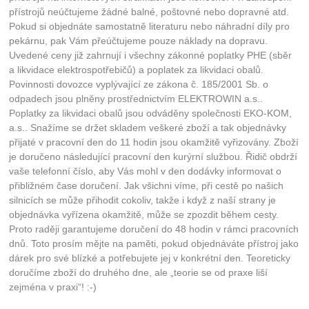
přístrojů neúčtujeme žádné balné, poštovné nebo dopravné atd.
Pokud si objednáte samostatně literaturu nebo náhradní díly pro
pekárnu, pak Vám přeúčtujeme pouze náklady na dopravu.
Uvedené ceny již zahrnují i všechny zákonné poplatky PHE (sběr
a likvidace elektrospotřebičů) a poplatek za likvidaci obalů.
Povinnosti dovozce vyplývající ze zákona č. 185/2001 Sb. o
odpadech jsou plněny prostřednictvím ELEKTROWIN a.s..
Poplatky za likvidaci obalů jsou odváděny společnosti EKO-KOM,
a.s.. Snažíme se držet skladem veškeré zboží a tak objednávky
přijaté v pracovní den do 11 hodin jsou okamžitě vyřizovány. Zboží
je doručeno následující pracovní den kurýrní službou. Řidič obdrží
vaše telefonní číslo, aby Vás mohl v den dodávky informovat o
přibližném čase doručení. Jak všichni víme, při cestě po našich
silnicích se může přihodit cokoliv, takže i když z naší strany je
objednávka vyřízena okamžitě, může se zpozdit během cesty.
Proto raději garantujeme doručení do 48 hodin v rámci pracovních
dnů. Toto prosím mějte na paměti, pokud objednáváte přístroj jako
dárek pro své blízké a potřebujete jej v konkrétní den. Teoreticky
doručíme zboží do druhého dne, ale „teorie se od praxe liší
zejména v praxi“! :-)