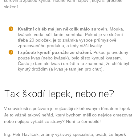
surovin a způsob kynutí. Hodně vám napoví, když si přečtete
složení.
Kvalitní chléb má jen několik málo surovin.
Mouka,
kvásek, voda, sůl, kmín, semínka. Pokud je ve složení
třeba 20 položek, je to známka vysoce průmyslově
zpracovaného produktu, a tedy nižší kvality.
I způsob kynutí poznáte ze složení.
Pokud je uvedený
pouze kvas (nebo kvásek), bylo těsto kynuté kvasem.
Často je tam ale kvas i droždí a to znamená, že chléb byl
kynutý droždím (a kvas je tam jen pro chuť).
Tak škodí lepek, nebo ne?
V souvislosti s pečivem je nejčastěji skloňovaným tématem lepek.
Je to vážně takový neřád, který bychom měli co nejvíce omezovat
nebo nejlépe vyřadit ze stravy? Není to černobílé!
Ing. Petr Havlíček, známý výživový specialista, uvádí, že
lepek