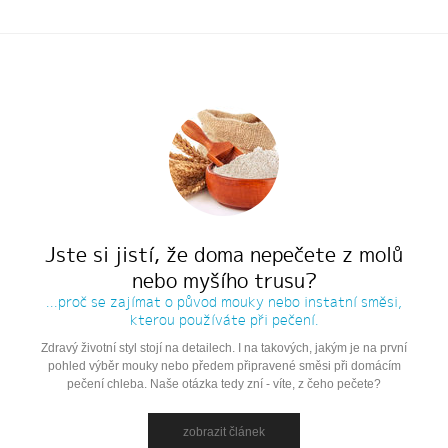
Jste si jistí, že doma nepečete z molů
nebo myšího trusu?
...proč se zajímat o původ mouky nebo instatní směsi,
kterou používáte při pečení.
Zdravý životní styl stojí na detailech. I na takových, jakým je na první
pohled výběr mouky nebo předem připravené směsi při domácím
pečení chleba. Naše otázka tedy zní - víte, z čeho pečete?
zobrazit článek