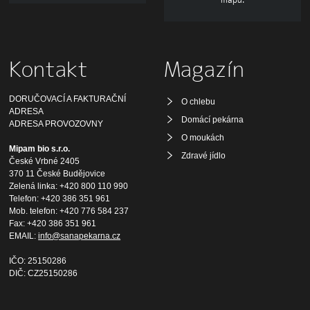
Kontakt
Magazín
DORUČOVACÍ A FAKTURAČNÍ
O chlebu
ADRESA
Domácí pekárna
ADRESA PROVOZOVNY
O moukách
Mipam bio s.r.o.
Zdravé jídlo
České Vrbné 2405
370 11 České Budějovice
Zelená linka: +420 800 110 990
Telefon: +420 386 351 961
Mob. telefon: +420 776 584 237
Fax: +420 386 351 961
EMAIL:
info@sanapekarna.cz
IČO: 25150286
DIČ: CZ25150286