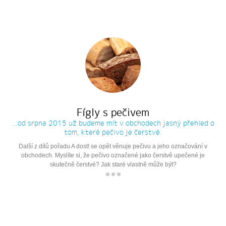
Fígly s pečivem
...od srpna 2015 už budeme mít v obchodech jasný přehled o
tom, které pečivo je čerstvé.
Další z dílů pořadu A dost! se opět věnuje pečivu a jeho označování v
obchodech. Myslíte si, že pečivo označené jako čerstvě upečené je
skutečně čerstvé? Jak staré vlastně může být?