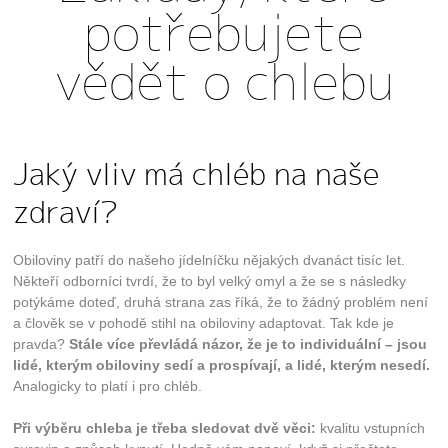
potřebujete
a zdroje návštěv našich internetových stránek.
Data získaná pomocí těchto cookies
zpracováváme souhrnně, bez použití
vědět o chlebu
identifikátorů, které ukazují na konkrétní
uživatele našeho webu.
Reklamní cookies
Jaký vliv má chléb na naše
Cílem těchto cookies je propojit náš web se
sociálními a reklamními sítěmi 3. stran jako je
zdraví?
např. Facebook nebo Google Ads. Díky tomuto
propojení vám můžeme zobrazovat relevantní
reklamu i mimo náš web.
Obiloviny patří do našeho jídelníčku nějakých dvanáct tisíc let.
Někteří odborníci tvrdí, že to byl velký omyl a že se s následky
potýkáme doteď, druhá strana zas říká, že to žádný problém není
Uložit nastavení
a člověk se v pohodě stihl na obiloviny adaptovat. Tak kde je
pravda?
Stále více převládá názor, že je to individuální – jsou
Souhlasím, použijte všechny cookies
lidé, kterým obiloviny sedí a prospívají, a lidé, kterým nesedí.
Analogicky to platí i pro chléb.
Při výběru chleba je třeba sledovat dvě věci:
kvalitu vstupních