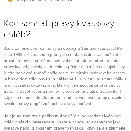
Kde sehnat pravý kváskový
chléb?
Ještě za minulého režimu byla i obyčejná Šumava kvásková! Po
roce 1989 s rozmachem průmyslu se ale začalo více používat
droždí, a aby se přibližně zachovala chuť, kterou předtím dodal
pravý kvásek, začaly se do chleba přidávat různé okyselující látky.
K této neslavné změně došlo proto, že výroba kváskového pečiva
je holt o dost zdlouhavější a nákladnější. Vliv na tuto situaci měly a
mají i požadavky zákazníka, který chce nakoupit čerstvé pečivo
třeba i v devět večer a není příliš ochoten připlatit si za kvalitu. I
když i to se poslední dobou mění, lidé si více uvědomují důležitost
kvalitní stravy a opět začínají kvalitu vyhledávat.
Jak je na tom trh s pečivem dnes?
V supermarketu kváskový
chléb prakticky neseženete. Některé chleby jsou označeny jako
kvasové nebo „s obsahem pravého kvásku“, vždy se ale zajímejte