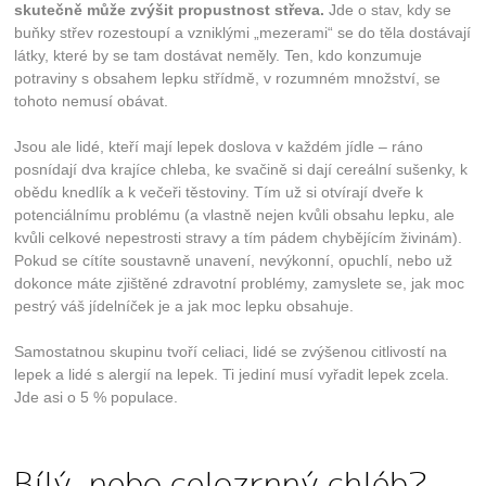
skutečně může zvýšit propustnost střeva.
Jde o stav, kdy se
buňky střev rozestoupí a vzniklými „mezerami“ se do těla dostávají
látky, které by se tam dostávat neměly. Ten, kdo konzumuje
potraviny s obsahem lepku střídmě, v rozumném množství, se
tohoto nemusí obávat.
Jsou ale lidé, kteří mají lepek doslova v každém jídle – ráno
posnídají dva krajíce chleba, ke svačině si dají cereální sušenky, k
obědu knedlík a k večeři těstoviny. Tím už si otvírají dveře k
potenciálnímu problému (a vlastně nejen kvůli obsahu lepku, ale
kvůli celkové nepestrosti stravy a tím pádem chybějícím živinám).
Pokud se cítíte soustavně unavení, nevýkonní, opuchlí, nebo už
dokonce máte zjištěné zdravotní problémy, zamyslete se, jak moc
pestrý váš jídelníček je a jak moc lepku obsahuje.
Samostatnou skupinu tvoří celiaci, lidé se zvýšenou citlivostí na
lepek a lidé s alergií na lepek. Ti jediní musí vyřadit lepek zcela.
Jde asi o 5 % populace.
Bílý, nebo celozrnný chléb?