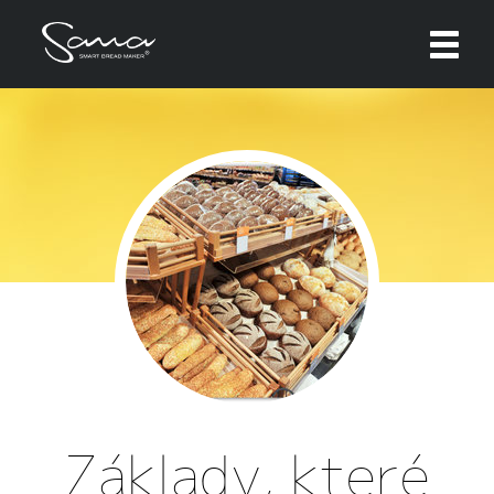
Zavřít
Zde máte možnost přizpůsobit soubory cookie
podle kategorií, v souladu s vlastními
preferencemi.
Technické cookies
Technické cookies jsou nezbytné pro správné
fungování webu a všech funkcí, které nabízí.
Nepožadujeme Váš souhlas s využitím
technických cookies na našem webu. Z tohoto
důvodu technické cookies nemohou být
individuálně deaktivovány nebo aktivovány.
Analytické cookies
Základy, které
Analytické cookies nám umožňují měření
výkonu našeho webu a našich reklamních
kampaní. Jejich pomocí určujeme počet návštěv