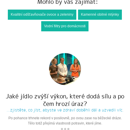
Mohlo by vás zajímat:
Kvalitní odšťavňovače ovoce a zeleniny
Kamenné obilné mlýnky
Vodní filtry pro domácnosti
Jaké jídlo zvýší výkon, které dodá sílu a po
čem hrozí úraz?
...zjistěte, co jíst, abyste ve zdraví doběhli dál a uzvedli víc.
Po pohance trhnete rekord v posilovně, po ovsu zase na běžecké dráze.
Tělo totiž přejímá vlastnosti potravin, které jíme.