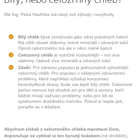
Dle Ing. Petra Havlíčka má obojí své výhody i nevýhody.
Bílý chléb
bývá označován jako zdroj prázdných kalorií.
Má nižší obsah vlákniny, méně minerálů i zdravých tuků.
Oproti celozrnnému má ale o něco méně kalorií.
Celozrnný chléb
je nutričně hodnotnější – má více
vlákniny, řádově více minerálů a zdravých tuků.
Závěr:
Pro zdravou populaci je jednoznačně výhodnější
celozrnný chléb. Pro populaci s některými zdravotními
problémy, které například vyžadují konzumaci
bezezbytkové stravy, bude zas lepší bílý chléb. Celozrnné
pečivo nemusí být vhodné ani pro děti a seniory, kteří
běžně mívají zažívací problémy, nebo pro lidi se
syndromem dráždivého tračníku. Pokud si nejste jisti,
poraďte se s lékařem.
Abychom získali z celozrnného chleba maximum živin,
doporučuje se vybírat si ten kynutý kváskem
(ne droždím),