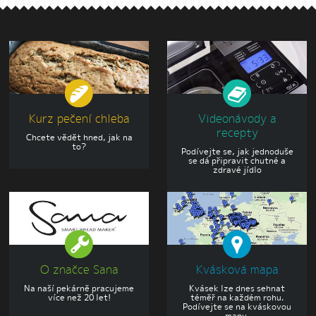
Kurz pečení chleba
Videonávody a
recepty
Chcete vědět hned, jak na
to?
Podívejte se, jak jednoduše
se dá připravit chutné a
zdravé jídlo
O značce Sana
Kvásková mapa
Na naší pekárně pracujeme
Kvásek lze dnes sehnat
více než 20 let!
téměř na každém rohu.
Podívejte se na kváskovou
mapu.