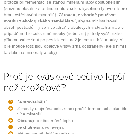
protože při fermentaci se stanou minerální látky dostupnějšími
(snížíme obsah tzv. antinutrientů v čele s kyselinou fytovou, které
brání vstřebávání minerálů).
Zároveň je vhodné používat
mouku z ekologického zemědělství,
aby se minimalizoval
obsah pesticidů. Ty se více „drží“ v obalových vrstvách zrna a v
případě ne-bio celozrnné mouky (nebo zrn) je tedy vyšší riziko
přítomnosti reziduí po pesticidech, než je tomu u bílé mouky. V
bílé mouce totiž jsou obalové vrstvy zrna odstraněny (ale s nimi i
ta vláknina, minerály a tuky).
Proč je kváskové pečivo lepší
než drožďové?
Je stravitelnější.
Z mouky (zejména celozrnné) prošlé fermentací získá tělo
více minerálů.
Obsahuje o něco méně lepku.
Je chutnější a voňavější.
Má podstatně delší trvanlivost.