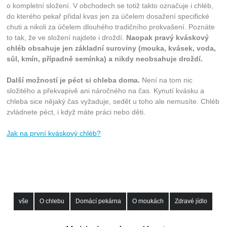
o kompletní složení. V obchodech se totiž takto označuje i chléb,
do kterého pekař přidal kvas jen za účelem dosažení specifické
chuti a nikoli za účelem dlouhého tradičního prokvašení. Poznáte
to tak, že ve složení najdete i droždí.
Naopak pravý kváskový
chléb obsahuje jen základní suroviny (mouka, kvásek, voda,
sůl, kmín, případně semínka) a nikdy neobsahuje droždí.
Další možností je péct si chleba doma.
Není na tom nic
složitého a překvapivě ani náročného na čas. Kynutí kvásku a
chleba sice nějaký čas vyžaduje, sedět u toho ale nemusíte. Chléb
zvládnete péct, i když máte práci nebo děti.
Jak na první kváskový chléb?
vše
O chlebu
Domácí pekárna
O moukách
Zdravé jídlo