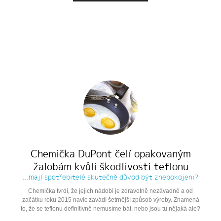
Chemička DuPont čelí opakovaným
žalobám kvůli škodlivosti teflonu
...mají spotřebitelé skutečně důvod být znepokojeni?
Chemička tvrdí, že jejich nádobí je zdravotně nezávadné a od
začátku roku 2015 navíc zavádí šetrnější způsob výroby. Znamená
to, že se teflonu definitivně nemusíme bát, nebo jsou tu nějaká ale?